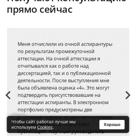
прямо сейчас
Меня отчислили из очной аспирантуры
по результатам промежуточной
аттестации. На очной аттестации я
отчитывался как о работе над
диссертацией, так и о публикационной
деятельности. После выступления мне
была объявлена оценка «4». Это могут
подтвердить присутствовавшие на
аттестации аспиранты. В электронном
портфолио предусмотрены две
отдельные оценки: за диссертационное
0
Чтобы сайт работал лучше мы
исследование и за подготовку
Хорошо
используем
Cookies
.
публикаций. Научный руководитель